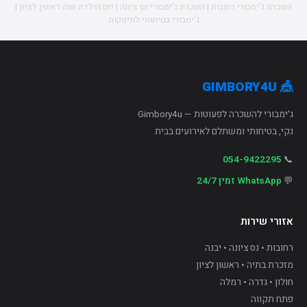
השכרת ג'ימבורי רחובות | השכרת ג'ימבורי נס ציונה | יום הולדת שנה ראשון לציון |
ג'ימבורי בטיחותי לתינוקות
🎪 GIMBORY4U
ג'ימבורי להשכרה לפעוטות — Gimbory4u
נקי, בטיחותי ומשתלם לאירועים בבית
054-9422295
📞
💬
WhatsApp זמין 24/7
אזורי שירות
רחובות • נס ציונה • יבנה
מזכרת בתיה • ראשון לציון
חולון • גדרה • רמלה
פתח תקווה