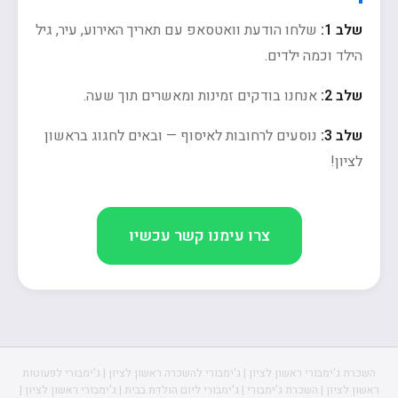
שלב 1:
שלחו הודעת וואטסאפ עם תאריך האירוע, עיר, גיל
הילד וכמה ילדים.
שלב 2:
אנחנו בודקים זמינות ומאשרים תוך שעה.
שלב 3:
נוסעים לרחובות לאיסוף — ובאים לחגוג בראשון
לציון!
צרו עימנו קשר עכשיו
השכרת ג'ימבורי ראשון לציון | ג'ימבורי להשכרה ראשון לציון | ג'ימבורי לפעוטות
ראשון לציון | השכרת ג'ימבורי | ג'ימבורי ליום הולדת בבית | ג'ימבורי ראשון לציון |