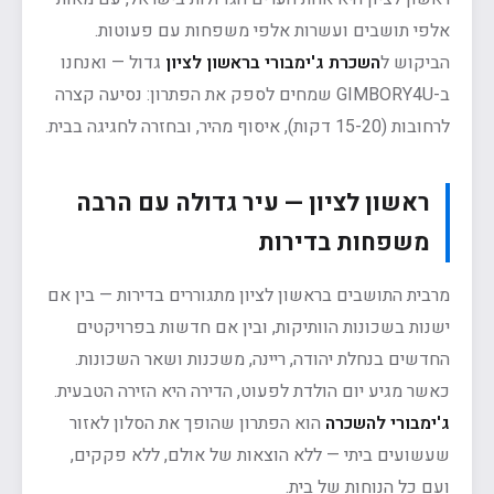
אלפי תושבים ועשרות אלפי משפחות עם פעוטות.
הביקוש ל
השכרת ג'ימבורי בראשון לציון
גדול — ואנחנו
ב-GIMBORY4U שמחים לספק את הפתרון: נסיעה קצרה
לרחובות (15-20 דקות), איסוף מהיר, ובחזרה לחגיגה בבית.
ראשון לציון — עיר גדולה עם הרבה
משפחות בדירות
מרבית התושבים בראשון לציון מתגוררים בדירות — בין אם
ישנות בשכונות הוותיקות, ובין אם חדשות בפרויקטים
החדשים בנחלת יהודה, ריינה, משכנות ושאר השכונות.
כאשר מגיע יום הולדת לפעוט, הדירה היא הזירה הטבעית.
ג'ימבורי להשכרה
הוא הפתרון שהופך את הסלון לאזור
שעשועים ביתי — ללא הוצאות של אולם, ללא פקקים,
ועם כל הנוחות של בית.