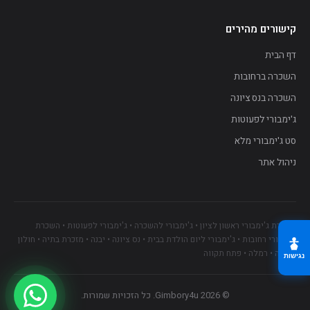
A+
A
A−
קישורים מהירים
A+++
A++
דף הבית
השכרה ברחובות
השכרה בנס ציונה
ג'ימבורי לפעוטות
סט ג'ימבורי מלא
ניהול אתר
השכרת ג'ימבורי ראשון לציון • ג'ימבורי להשכרה • ג'ימבורי לפעוטות • השכרת
ג'ימבורי רחובות • ג'ימבורי ליום הולדת בבית • נס ציונה • יבנה • מזכרת בתיה • חולון
• גדרה • רמלה • פתח תקווה
נגישות
© 2026 Gimbory4u. כל הזכויות שמורות.