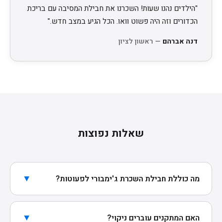
"הילדים נהנו שעות! השכרנו את חבילת המסיבה עם בריכת
הכדורים וזה היה פשוט וואו. הכל הגיע במצב חדש."
דנה אברהם
— ראשון לציון
שאלות נפוצות
▼
מה כוללת חבילת השכרת ג'ימבורי לפעוטות?
חבילת הבסיס (300₪) כוללת 7 מתקני ג'ימבורי איכותיים,
רכים ובטיחותיים. אידיאלי לחגיגת יום הולדת בבית.
▼
האם המתקנים עוברים ניקוי?