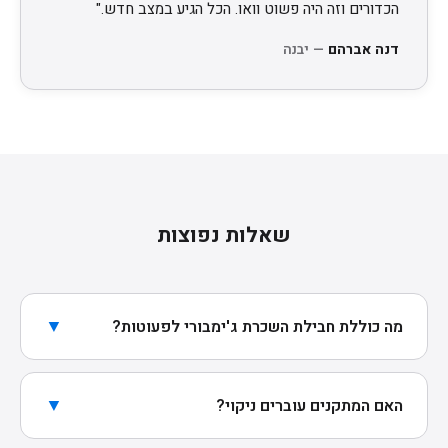
הכדורים וזה היה פשוט וואו. הכל הגיע במצב חדש."
דנה אברהם
— יבנה
שאלות נפוצות
▼
מה כוללת חבילת השכרת ג'ימבורי לפעוטות?
חבילת הבסיס (300₪) כוללת 7 מתקני ג'ימבורי איכותיים,
רכים ובטיחותיים. אידיאלי לחגיגת יום הולדת בבית.
▼
האם המתקנים עוברים ניקוי?