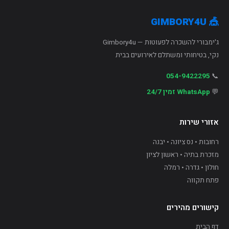
🎪 GIMBORY4U
ג'ימבורי להשכרה לפעוטות — Gimbory4u
נקי, בטיחותי ומשתלם לאירועים בבית
054-9422295
📞
💬
WhatsApp זמין 24/7
אזורי שירות
רחובות • נס ציונה • יבנה
מזכרת בתיה • ראשון לציון
חולון • גדרה • רמלה
פתח תקווה
A+
A
A−
קישורים מהירים
A+++
A++
דף הבית