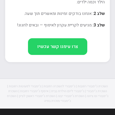
הילד וכמה ילדים.
שלב 2:
אנחנו בודקים זמינות ומאשרים תוך שעה.
שלב 3:
מגיעים לקריית עקרון לאיסוף — ובאים לחגוג!
צרו עימנו קשר עכשיו
השכרת ג'ימבורי רחובות | ג'ימבורי להשכרה רחובות | ג'ימבורי לפעוטות רחובות |
השכרת ג'ימבורי | ג'ימבורי ליום הולדת בבית | איסוף ג'ימבורי רחובות | השכרת
ג'ימבורי נס ציונה | השכרת ג'ימבורי יבנה | השכרת ג'ימבורי ראשון לציון | השכרת
ג'ימבורי מזכרת בתיה