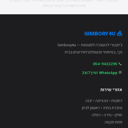
רחובות | ג'ימבורי לפעוטות | השכרת ג'ימבורי ביבנה | השכרת ג'ימבורי במזכרת
בתיה | השכרת ג'ימבורי ברמלה
🎪 GIMBORY4U
ג'ימבורי להשכרה לפעוטות — Gimbory4u
נקי, בטיחותי ומשתלם לאירועים בבית
054-9422295
📞
💬
WhatsApp זמין 24/7
אזורי שירות
רחובות • נס ציונה • יבנה
מזכרת בתיה • ראשון לציון
חולון • גדרה • רמלה
פתח תקווה