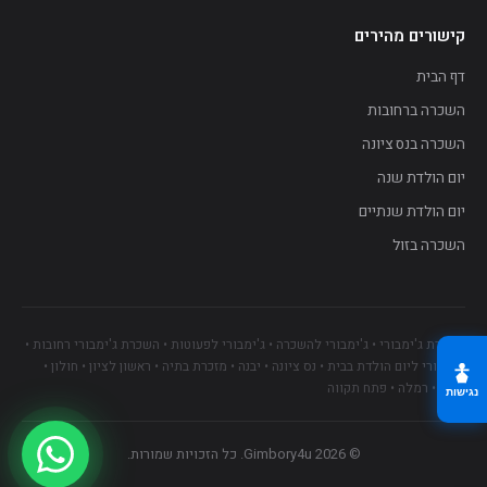
A+
A
A−
קישורים מהירים
A+++
A++
דף הבית
השכרה ברחובות
השכרה בנס ציונה
יום הולדת שנה
יום הולדת שנתיים
השכרה בזול
השכרת ג'ימבורי • ג'ימבורי להשכרה • ג'ימבורי לפעוטות • השכרת ג'ימבורי רחובות •
ג'ימבורי ליום הולדת בבית • נס ציונה • יבנה • מזכרת בתיה • ראשון לציון • חולון •
גדרה • רמלה • פתח תקווה
נגישות
© 2026 Gimbory4u. כל הזכויות שמורות.