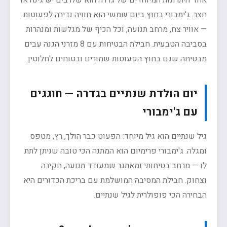
אחד היתרונות המיוחדים של גדרה הוא שלרבים יש גינה או
חצר. ג'ימבורי בחוץ ביום שמשי הוא חוויה נדירה לפעוטות
— אוויר צח, מרחב תנועה, וכל הכיף של מגלשות ומנהרות
בסביבה הטבעית. חבילת הבטיחות עם 8 מזרני הגנה עבים
מבטיחה שגם בחוץ הפעוטות שמורים ובטוחים לחלוטין.
יום הולדת שנתיים בגדרה — חוגגים
עם ג'ימבורי
גיל שנתיים הוא גיל מיוחד: הפעוט כבר הולך, רץ, מטפס
ומגלה. ג'ימבורי פרימיום הוא המתנה הכי טובה שניתן לתת
לו — מרחב בטיחותי ומאתגר שמעודד תנועה, חקירה
וצחוק. חבילת המסיבה המושלמת עם בריכת הכדורים היא
הבחירה הכי פופולרית לגיל שנתיים.