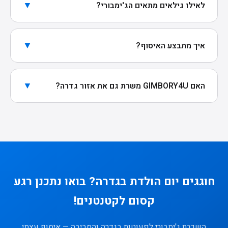
אליכם נקי ובמצב מעולה. אנחנו לא מתפשרים על
▼
לאילו גילאים מתאים הג'ימבורי?
הניקיון.
לגילאי 8 חודשים עד 4 שנים. החומרים רכים ומעודדי
תנועה בסביבה מוגנת ובטיחותית.
▼
איך מתבצע האיסוף?
איסוף עצמי מקריית עקרון. הציוד מתקפל ונכנס בקלות
לכל רכב פרטי. מגיעים, אוספים תוך 10 דקות וחוזרים
▼
האם GIMBORY4U משרת גם את אזור גדרה?
לחגיגה.
כן! גדרה נמצאת כ-20-25 דקות מרחובות. משפחות
רבות מגדרה כבר חגגו עם הסטים שלנו. ניתן לאסוף
מקריית עקרון בקלות — צרו קשר בוואטסאפ.
חוגגים יום הולדת בגדרה? בואו נתכנן רגע
קסום לקטנטנים!
השכרת ג'ימבורי לפעוטות בגדרה והסביבה — איסוף עצמי