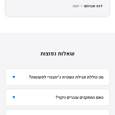
דנה אברהם
— יבנה
שאלות נפוצות
▼
מה כוללת חבילת השכרת ג'ימבורי לפעוטות?
חבילת הבסיס (300₪) כוללת 7 מתקני ג'ימבורי איכותיים,
רכים ובטיחותיים — מגלשות, קשתות, מנהרות וכריות.
▼
האם המתקנים עוברים ניקוי?
אידיאלי לחגיגת יום הולדת בבית.
כן. כל סט עובר ניקוי קפדני לאחר כל שימוש — מגיע