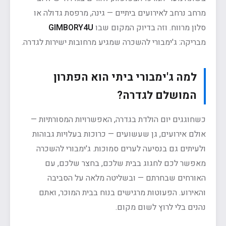
מרחב נרחב לאירועים ביתיים — גינה, מרפסת גדולה או
סלון מרווח. וזה בדיוק המקום שבו
GIMBORY4U
מבריקה: ג'ימבורי להשכרה שמגיע מרחובות ישירות לגדרה.
למה ג'ימבורי ביתי הוא הפתרון
המושלם לגדרה?
כשחוגגים יום הולדת בגדרה, האפשרויות המסורתיות —
אולם אירועים, גן שעשועים — כרוכות בעלויות גבוהות
ולעיתים גם בנסיעה לערים סמוכות. ג'ימבורי להשכרה
מאפשר לכם לחגוג בבית שלכם, בחצר שלכם, עם
האורחים שבחרתם — ובשליטה מלאה על הסביבה
והאירוע. הפעוטות מרגישים בנוח בבית המוכר, ואתם
נהנים בלי לרוץ לשום מקום.