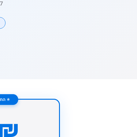
7 מתקנים נקיים ובטיחותיים • החל מ-300₪ • קרוב לנס 
⭐ החב
0₪