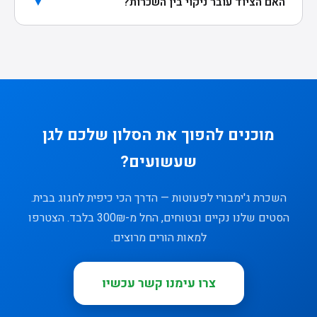
▼
האם הציוד עובר ניקוי בין השכרות?
כן, ללא יוצא מן הכלל. כל סט עובר ניקוי וחיטוי קפדני
לאחר כל שימוש — מגיע אליכם נקי ובמצב מעולה.
מוכנים להפוך את הסלון שלכם לגן
שעשועים?
השכרת ג'ימבורי לפעוטות — הדרך הכי כיפית לחגוג בבית.
הסטים שלנו נקיים ובטוחים, החל מ-300₪ בלבד. הצטרפו
למאות הורים מרוצים.
צרו עימנו קשר עכשיו