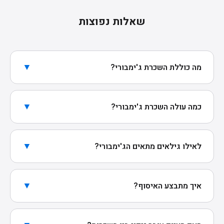
שאלות נפוצות
▼
מה כוללת השכרת ג'ימבורי?
השכרת ג'ימבורי כוללת 7 מתקנים פרימיום — מגלשות,
קשתות, מנהרות וכיפות. כל הציוד נקי ובטיחותי, מגיע
▼
כמה עולה השכרת ג'ימבורי?
ארוז ומוכן לשימוש. בחבילות המתקדמות יש גם מזרני
חבילה בסיסית ב-300₪ (7 מתקנים), חבילת בטיחות
הגנה ובריכת כדורים.
ב-450₪ (+ מזרני הגנה), וחבילת מסיבה מושלמת
▼
לאילו גילאים מתאים הג'ימבורי?
ב-550₪ (+ בריכת כדורים).
לגילאי 8 חודשים עד 4 שנים. חומרים רכים, מעודדי
תנועה בסביבה מוגנת ובטיחותית.
▼
איך מתבצע האיסוף?
איסוף עצמי מקריית עקרון. הציוד מתקפל ונכנס בקלות
לכל רכב פרטי. האיסוף אורך כ-10 דקות.