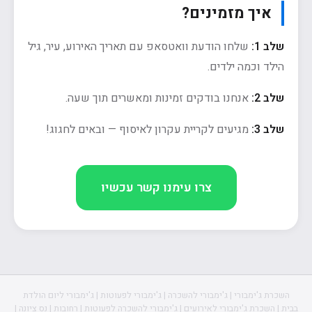
איך מזמינים?
שלב 1:
שלחו הודעת וואטסאפ עם תאריך האירוע, עיר, גיל
הילד וכמה ילדים.
שלב 2:
אנחנו בודקים זמינות ומאשרים תוך שעה.
שלב 3:
מגיעים לקריית עקרון לאיסוף — ובאים לחגוג!
צרו עימנו קשר עכשיו
השכרת ג'ימבורי | ג'ימבורי להשכרה | ג'ימבורי לפעוטות | ג'ימבורי ליום הולדת
בבית | השכרת ג'ימבורי לאירועים | ג'ימבורי להשכרה לפעוטות | רחובות | נס ציונה |