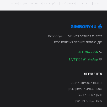
יבנה | מזכרת בתיה | ראשון לציון | חולון | גדרה | רמלה | פתח תקווה | מודיעין
🎪 GIMBORY4U
ג'ימבורי להשכרה לפעוטות — Gimbory4u
נקי, בטיחותי ומשתלם לאירועים בבית
054-9422295
📞
💬
WhatsApp זמין 24/7
אזורי שירות
רחובות • נס ציונה • יבנה
מזכרת בתיה • ראשון לציון
חולון • גדרה • רמלה
פתח תקווה • מודיעין
A+
A
A−